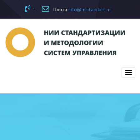
-
Почта
info@niistandart.ru
Мен