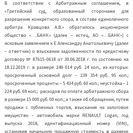
В соответствии с Арбитражным соглашением, в
«Третейский суд, образованный сторонами для
разрешения конкретного спора, в составе единоличного
арбитра Кравцова А.В.» обратилось акционерное
общество «….БАНК» (далее – истец, АО «…БАНК») с
исковым заявлением к Е Александру Анатольевичу (далее
– ответчик) о взыскании задолженности по кредитному
договору № 87615-0618 от 30.06.2018 г. по состоянию на
18.12.2019 г. в размере 246 014 руб. 24 коп., из которых:
просроченный основной долг – 239 354 руб. 95 коп.;
просроченные проценты – 5 434 руб. 60 коп.; неустойка – 1
224 руб. 69 коп.; расходов по оплате арбитражного сбора
в размере 15 000 руб. 00 коп.; а также об обращении, путем
продажи с публичных торгов, взыскания на залоговое
имущество – автомобиль марки RENAULT Logan, год
выпуска 2018, идентификационный номер (VIN):,
установив начальную продажную стоимость в размере