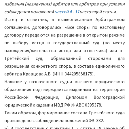
избрания (назначения) арбитра или арбитров при условии
соблюдения положений
частей 4
-
11
настоящей статьи.
Истец и ответчик, в вышеописанном Арбитражном
соглашении, договорились: «Все споры по настоящему
договору передаются на разрешение в открытом режиме
по выбору истца в государственный суд (по месту
нахождения/жительства истца или ответчика) или в
Третейский суд, образованный сторонами для
разрешения конкретного спора, в составе единоличного
арбитра Кравцова А.В. (ИНН 344205858175)
.
Наличие у назначенного судьи высшего юридического
образования подтверждается выданным на территории
Российской Федерации, Дипломом Волгоградской
юридической академии МВД РФ № АВС 0395378.
Таким образом, формирование состава Третейского суда
произведено с соблюдением положений ФЗ-382.
Б) В соответствии с пунктами 1, 2 статьи 19 Закона об